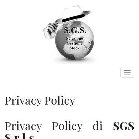
Toggl
naviga
Privacy Policy
Privacy Policy di
SGS
S.r.l.s.